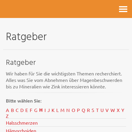
Kontakt
Ratgeber
Ratgeber
Wir haben für Sie die wichtigsten Themen recherchiert.
Alles was Sie vom Abnehmen über Magenbeschwerden
bis zu Mineralien wie Zink interessieren könnte.
Bitte wählen Sie:
H
A
B
C
D
E
F
G
I
J
K
L
M
N
O
P
Q
R
S
T
U
V
W
X
Y
Z
Halsschmerzen
Hämorrhoiden