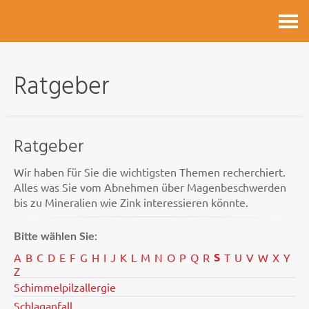
Kontakt
Ratgeber
Ratgeber
Wir haben für Sie die wichtigsten Themen recherchiert.
Alles was Sie vom Abnehmen über Magenbeschwerden
bis zu Mineralien wie Zink interessieren könnte.
Bitte wählen Sie:
S
A
B
C
D
E
F
G
H
I
J
K
L
M
N
O
P
Q
R
T
U
V
W
X
Y
Z
Schimmelpilzallergie
Schlaganfall