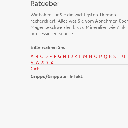
Ratgeber
Wir haben für Sie die wichtigsten Themen
recherchiert. Alles was Sie vom Abnehmen übe
Magenbeschwerden bis zu Mineralien wie Zink
interessieren könnte.
Bitte wählen Sie:
G
A
B
C
D
E
F
H
I
J
K
L
M
N
O
P
Q
R
S
T
U
V
W
X
Y
Z
Gicht
Grippe/Grippaler Infekt