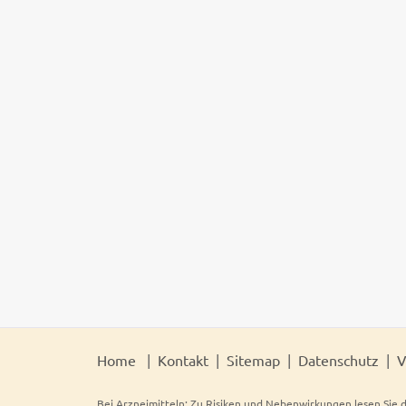
Home
Kontakt
Sitemap
Datenschutz
V
Bei Arzneimitteln: Zu Risiken und Nebenwirkungen lesen Sie d