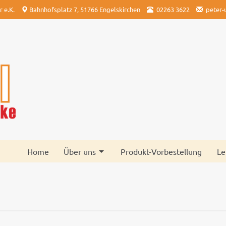
 e.K.
Bahnhofsplatz 7, 51766 Engelskirchen
02263 3622
peter
Home
Über uns
Produkt-Vorbestellung
Le