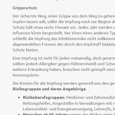
Grippeschutz
Der sicherste Weg, einer Grippe aus dem Weg zu gehen, 
impfen lassen will, sollte die Impfung noch vor Beginn 
Schutz hält etwa sechs Monate vor. Jedes Jahr werden di
Influenza-Viren hergestellt. Vor Viren eines anderen T
schließt die Impfung das Infektionsrisiko nicht vollkom
abgewandelten Formen der durch den Impfstoff bekämpf
Schutz bieten.
Eine Impfung ist nicht für jeden notwendig, doch generel
sollten jedoch Allergiker gegen Hühnereiweiß und Schw
weitere Erkrankung haben, brauchen nicht geimpft werde
Immunsystem.
Die Kosten für die Impfung werden generell von den ge
Risikogruppen und deren Angehörige
Risikoberufsgruppen
: Mediziner und Zahnmedizi
Rettungshelfer, Angestellte in Verwaltungen mit 
Lebensmittel- und Energieversorgung, Lehrer/in, E
Menschen ab 60 Jahren
wegen des Risikos eines