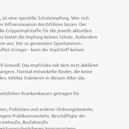
ist eine spezielle Schutzimpfung. Wer sich
der Influenzasaison durchführen lassen. Der
e Grippeimpfstoffe für die jeweils aktuellen
yps bietet die Impfung keinen Schutz. Außerdem
men aus. Vor so genannten Spontanviren -
ten Erreger - kann der Impfstoff keinen
l sinnvoll. Das Impfrisiko mit dem Arzt abklären
angere. Normal entwickelte Kinder, die keine
n. Infekte trainieren in diesem Alter das
setzlichen Krankenkassen getragen für
ner, Polizisten und anderer Ordnungsbeamte,
regem Publikumsverkehr, Beschäftigte der
rzieher/in, Busfahrer/in
 leistungsschwächeren Immunsystems