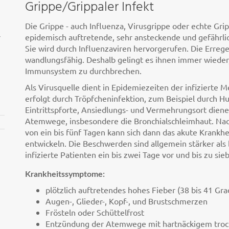
Grippe/Grippaler Infekt
Die Grippe - auch Influenza, Virusgrippe oder echte Grip
r
epidemisch auftretende, sehr ansteckende und gefährlic
Sie wird durch Influenzaviren hervorgerufen. Die Errege
wandlungsfähig. Deshalb gelingt es ihnen immer wieder
Immunsystem zu durchbrechen.
Als Virusquelle dient in Epidemiezeiten der infizierte 
erfolgt durch Tröpfcheninfektion, zum Beispiel durch H
Eintrittspforte, Ansiedlungs- und Vermehrungsort dien
Atemwege, insbesondere die Bronchialschleimhaut. Nach
von ein bis fünf Tagen kann sich dann das akute Krankhe
entwickeln. Die Beschwerden sind allgemein stärker als 
infizierte Patienten ein bis zwei Tage vor und bis zu s
Krankheitssymptome:
plötzlich auftretendes hohes Fieber (38 bis 41 Gra
Augen-, Glieder-, Kopf-, und Brustschmerzen
Frösteln oder Schüttelfrost
Entzündung der Atemwege mit hartnäckigem tro