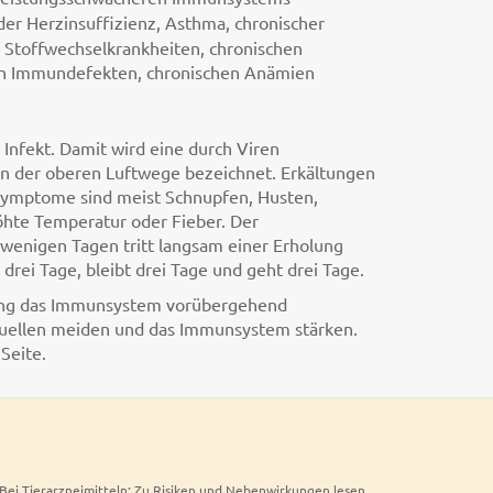
der Herzinsuffizienz, Asthma, chronischer
n Stoffwechselkrankheiten, chronischen
n Immundefekten, chronischen Anämien
 Infekt. Damit wird eine durch Viren
n der oberen Luftwege bezeichnet. Erkältungen
 Symptome sind meist Schnupfen, Husten,
öhte Temperatur oder Fieber. Der
h wenigen Tagen tritt langsam einer Erholung
 drei Tage, bleibt drei Tage und geht drei Tage.
fung das Immunsystem vorübergehend
squellen meiden und das Immunsystem stärken.
Seite.
. Bei Tierarzneimitteln: Zu Risiken und Nebenwirkungen lesen