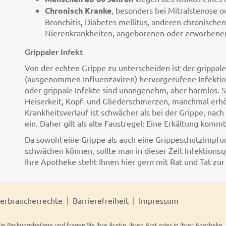
Chronisch Kranke
, besonders bei Mitralstenose o
Bronchitis, Diabetes mellitus, anderen chronische
Nierenkrankheiten, angeborenen oder erworbene
Grippaler Infekt
Von der echten Grippe zu unterscheiden ist der grippale
(ausgenommen Influenzaviren) hervorgerufene Infektio
oder grippale Infekte sind unangenehm, aber harmlos.
Heiserkeit, Kopf- und Gliederschmerzen, manchmal erh
Krankheitsverlauf ist schwächer als bei der Grippe, nac
ein. Daher gilt als alte Faustregel: Eine Erkältung kommt
Da sowohl eine Grippe als auch eine Grippeschutzimp
schwächen können, sollte man in dieser Zeit Infektion
Ihre Apotheke steht Ihnen hier gern mit Rat und Tat zur 
erbraucherrechte
Barrierefreiheit
Impressum
ie Packungsbeilage und fragen Sie Ihre Ärztin, Ihren Arzt oder in Ihrer Apotheke