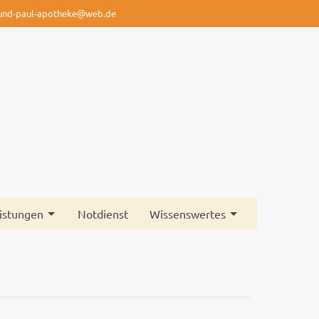
-und-paul-apotheke@web.de
istungen
Notdienst
Wissenswertes