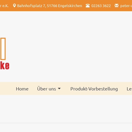
 e.K.
Bahnhofsplatz 7, 51766 Engelskirchen
02263 3622
peter
Home
Über uns
Produkt-Vorbestellung
Le