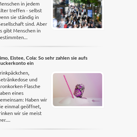
enschen in jedem
lter treffen - selbst
enn sie ständig in
esellschaft sind. Aber
s gibt Menschen in
estimmten...
imo, Eistee, Cola: So sehr zahlen sie aufs
uckerkonto ein
rinkpäckchen,
etränkedose und
ronkorken-Flasche
aben eines
emeinsam: Haben wir
ie einmal geöffnet,
rinken wir sie meist
eer....