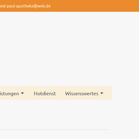
-und-paul-apotheke@web.de
istungen
Notdienst
Wissenswertes