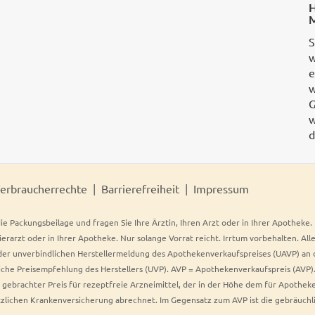
H
M
S
w
e
w
G
w
d
erbraucherrechte
Barrierefreiheit
Impressum
ie Packungsbeilage und fragen Sie Ihre Ärztin, Ihren Arzt oder in Ihrer Apotheke
Tierarzt oder in Ihrer Apotheke. Nur solange Vorrat reicht. Irrtum vorbehalten. All
er unverbindlichen Herstellermeldung des Apothekenverkaufspreises (UAVP) an die
che Preisempfehlung des Herstellers (UVP). AVP = Apothekenverkaufspreis (AVP).
tz gebrachter Preis für rezeptfreie Arzneimittel, der in der Höhe dem für Apothe
tzlichen Krankenversicherung abrechnet. Im Gegensatz zum AVP ist die gebräuchl